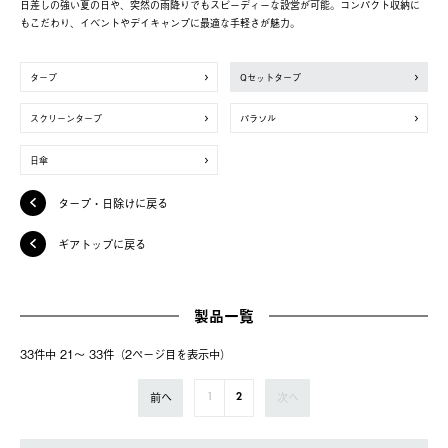
日差しの強い夏の日や、突然の雨降りでもスピーディーな設営が可能。コンパクト収納に
もこだわり、イベントやデイキャンプに最適な手軽さが魅力。
タープ
Qセットタープ
スクリーンタープ
パラソル
日傘
タープ・日除けに戻る
ギアトップに戻る
製品一覧
33件中 21〜 33件（2ページ⽬を表⽰中）
前へ
次へ
1
2