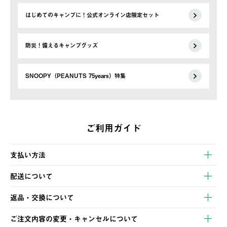
はじめてのキャンプに！公式オンライン店限定セット
防災！備えるキャンプグッズ
SNOOPY（PEANUTS 75years）特集
ご利用ガイド
支払い方法
以下のいずれかの方法でお支払いいただけます。
配送について
・クレジットカード決済
【発送スケジュール】
・コンビニ決済
返品・交換について
ご注文・ご入金完了より2営業日以内に商品を発送いたします。
・Pay-easy決済
※お客様都合の場合
土日祝の発送はございませんので、木曜日以降のご注文は週明け
ご注文内容の変更・キャンセルについて
の発送となる場合がございます。