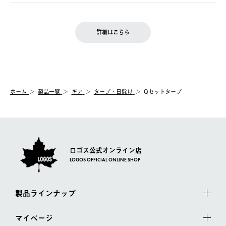
ご注文完了後、変更・キャンセルの個別のご対応はお受けできま
【返品】
※予約販売・長期連休期間中のご注文は除く（別途スケジュール
せん。
商品到着後7日以内にご連絡ください。
をご案内いたします。）
LOGOS FAMILY会員の方は、会員マイページ内 購入履歴画面に
お客様都合の返品にかかる送料は、お客様ご負担とさせていただ
詳細はこちら
『注文をキャンセルする』ボタンが表示されている場合のみ、発
きます。
【配送時間指定】
送手配前のためサイト上よりご注文キャンセルが可能です。
ご注文の際、ご注文内容確認画面にて配送時間指定が可能です。
【交換】
配送時間指定がない場合は、最短でのお届けとなります。
システム上、商品の交換（同一商品のカラー・サイズ交換を含
む）は受け付けておりません。
【配送業者】
ホーム
製品一覧
ギア
タープ・日除け
Qセットタープ
一度お手元の商品を返品いただき、ご希望商品を再注文してくだ
佐川急便にて配送されます。
さい。
ロゴス公式オンライン店
LOGOS OFFICIAL ONLINE SHOP
製品ラインナップ
マイページ