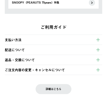
SNOOPY（PEANUTS 75years）特集
ご利用ガイド
支払い方法
以下のいずれかの方法でお支払いいただけます。
配送について
・クレジットカード決済
【発送スケジュール】
・コンビニ決済
返品・交換について
ご注文・ご入金完了より2営業日以内に商品を発送いたします。
・Pay-easy決済
※お客様都合の場合
土日祝の発送はございませんので、木曜日以降のご注文は週明け
ご注文内容の変更・キャンセルについて
の発送となる場合がございます。
ご注文完了後、変更・キャンセルの個別のご対応はお受けできま
【返品】
※予約販売・長期連休期間中のご注文は除く（別途スケジュール
せん。
商品到着後7日以内にご連絡ください。
をご案内いたします。）
LOGOS FAMILY会員の方は、会員マイページ内 購入履歴画面に
お客様都合の返品にかかる送料は、お客様ご負担とさせていただ
詳細はこちら
『注文をキャンセルする』ボタンが表示されている場合のみ、発
きます。
【配送時間指定】
送手配前のためサイト上よりご注文キャンセルが可能です。
ご注文の際、ご注文内容確認画面にて配送時間指定が可能です。
【交換】
配送時間指定がない場合は、最短でのお届けとなります。