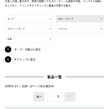
日差しの強い夏の日や、突然の雨降りでもスピーディーな設営が可能。コンパクト収納に
もこだわり、イベントやデイキャンプに最適な手軽さが魅力。
タープ
Qセットタープ
スクリーンタープ
パラソル
日傘
タープ・日除けに戻る
ギアトップに戻る
製品一覧
33件中 21〜 33件（2ページ⽬を表⽰中）
前へ
次へ
1
2