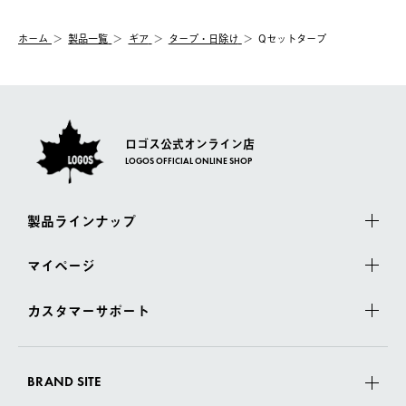
システム上、商品の交換（同一商品のカラー・サイズ交換を含
む）は受け付けておりません。
【配送業者】
ホーム
製品一覧
ギア
タープ・日除け
Qセットタープ
一度お手元の商品を返品いただき、ご希望商品を再注文してくだ
佐川急便にて配送されます。
さい。
ロゴス公式オンライン店
LOGOS OFFICIAL ONLINE SHOP
製品ラインナップ
マイページ
カスタマーサポート
BRAND SITE