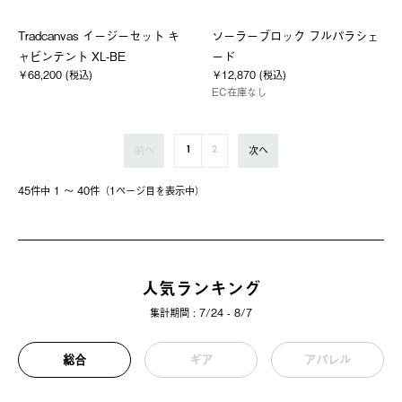
Tradcanvas イージーセット キ
ソーラーブロック フルパラシェ
ャビンテント XL-BE
ード
￥68,200 (税込)
￥12,870 (税込)
EC在庫なし
前へ
次へ
1
2
45件中 1 〜 40件（1ページ⽬を表⽰中）
人気ランキング
集計期間 : 7/24 - 8/7
総合
ギア
アパレル