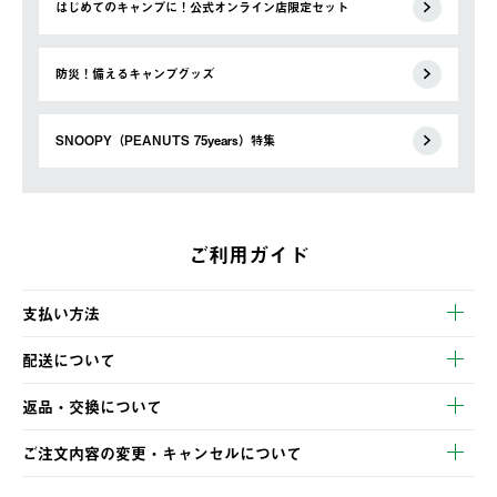
はじめてのキャンプに！公式オンライン店限定セット
防災！備えるキャンプグッズ
SNOOPY（PEANUTS 75years）特集
ご利用ガイド
支払い方法
以下のいずれかの方法でお支払いいただけます。
配送について
・クレジットカード決済
【発送スケジュール】
・コンビニ決済
返品・交換について
ご注文・ご入金完了より2営業日以内に商品を発送いたします。
・Pay-easy決済
※お客様都合の場合
土日祝の発送はございませんので、木曜日以降のご注文は週明け
ご注文内容の変更・キャンセルについて
の発送となる場合がございます。
ご注文完了後、変更・キャンセルの個別のご対応はお受けできま
【返品】
※予約販売・長期連休期間中のご注文は除く（別途スケジュール