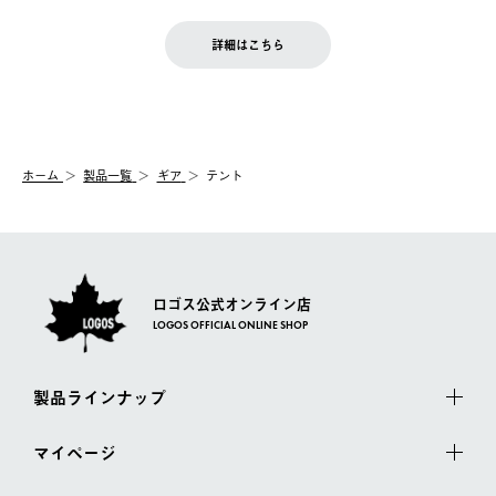
せん。
商品到着後7日以内にご連絡ください。
をご案内いたします。）
LOGOS FAMILY会員の方は、会員マイページ内 購入履歴画面に
お客様都合の返品にかかる送料は、お客様ご負担とさせていただ
詳細はこちら
『注文をキャンセルする』ボタンが表示されている場合のみ、発
きます。
【配送時間指定】
送手配前のためサイト上よりご注文キャンセルが可能です。
ご注文の際、ご注文内容確認画面にて配送時間指定が可能です。
【交換】
配送時間指定がない場合は、最短でのお届けとなります。
システム上、商品の交換（同一商品のカラー・サイズ交換を含
む）は受け付けておりません。
【配送業者】
ホーム
製品一覧
ギア
テント
一度お手元の商品を返品いただき、ご希望商品を再注文してくだ
佐川急便にて配送されます。
さい。
ロゴス公式オンライン店
LOGOS OFFICIAL ONLINE SHOP
製品ラインナップ
マイページ