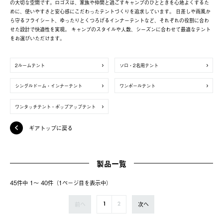
の大切な空間です。ロゴスは、家族や仲間と過ごすキャンプのひとときを心地よくするた
めに、使いやすさと安心感にこだわったテントづくりを追求しています。 日差しや雨風か
ら守るフライシート、ゆったりとくつろげるインナーテントなど、それぞれの役割に合わ
せた設計で快適性を実現。 キャンプのスタイルや人数、シーズンに合わせて最適なテント
をお選びいただけます。
2ルームテント
ソロ・2名用テント
シングルドーム・インナーテント
ワンポールテント
ワンタッチテント・ポップアップテント
ギアトップに戻る
製品一覧
45件中 1〜 40件（1ページ⽬を表⽰中）
前へ
次へ
1
2