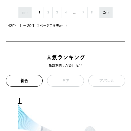
前へ
次へ
1
2
3
4
...
7
8
142件中 1 〜 20件（1ページ⽬を表⽰中）
人気ランキング
集計期間 : 7/24 - 8/7
総合
ギア
アパレル
1