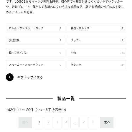
です。LOGOSならキャンプ料理も簡単。初心者でも焦げ付きにくく扱いやすいクッカー
や、岩塩プレート、落としても割れにくい丈夫な食器など、誰でも手軽に外ごはんを楽し
めるアイテムが充実。
ボトル・タンブラー・コップ
食器・カトラリー
調理器具
クッカー
鍋・フライパン
小物
スモーカー・スモークウッド
水タンク
ギアトップに戻る
製品一覧
142件中 1〜 20件（1ページ⽬を表⽰中）
前へ
次へ
1
2
3
4
...
7
8