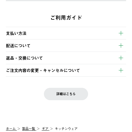
ご利用ガイド
支払い方法
以下のいずれかの方法でお支払いいただけます。
配送について
・クレジットカード決済
【発送スケジュール】
・コンビニ決済
返品・交換について
ご注文・ご入金完了より2営業日以内に商品を発送いたします。
・Pay-easy決済
※お客様都合の場合
土日祝の発送はございませんので、木曜日以降のご注文は週明け
ご注文内容の変更・キャンセルについて
の発送となる場合がございます。
ご注文完了後、変更・キャンセルの個別のご対応はお受けできま
【返品】
※予約販売・長期連休期間中のご注文は除く（別途スケジュール
せん。
商品到着後7日以内にご連絡ください。
をご案内いたします。）
LOGOS FAMILY会員の方は、会員マイページ内 購入履歴画面に
お客様都合の返品にかかる送料は、お客様ご負担とさせていただ
詳細はこちら
『注文をキャンセルする』ボタンが表示されている場合のみ、発
きます。
【配送時間指定】
送手配前のためサイト上よりご注文キャンセルが可能です。
ご注文の際、ご注文内容確認画面にて配送時間指定が可能です。
【交換】
配送時間指定がない場合は、最短でのお届けとなります。
システム上、商品の交換（同一商品のカラー・サイズ交換を含
む）は受け付けておりません。
【配送業者】
ホーム
製品一覧
ギア
キッチンウェア
一度お手元の商品を返品いただき、ご希望商品を再注文してくだ