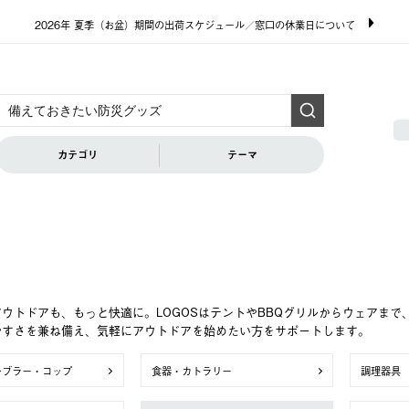
2026年 夏季（お盆）期間の出荷スケジュール／窓口の休業日について
カテゴリ
テーマ
ウトドアも、もっと快適に。LOGOSはテントやBBQグリルからウェアま
やすさを兼ね備え、気軽にアウトドアを始めたい方をサポートします。
ンブラー・コップ
食器・カトラリー
調理器具