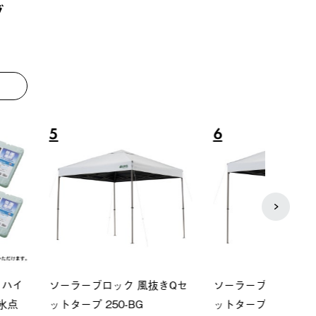
グ
8
9
ーシック スペースベ
Q-TOP ソーラーサンドブロッ
ポケモ
クタゴン-BJ
クサンシェード-BF
￥5,7