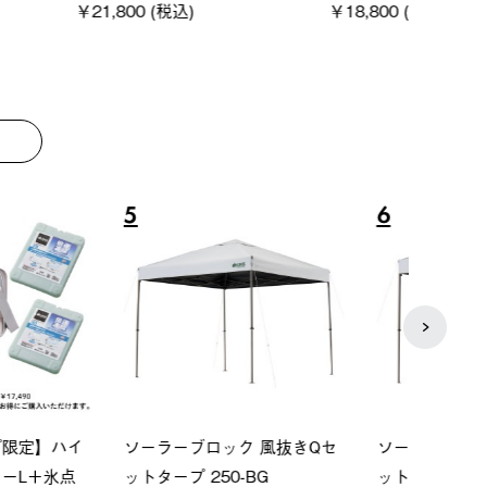
00 (税込)
￥16,800 (税込)
8
9
ーシック スペースベ
Q-TOP ソーラーサンドブロッ
neo
クタゴン-BJ
クサンシェード-BF
ン500