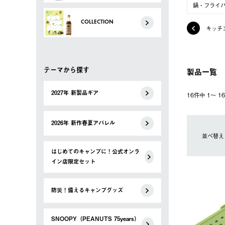
鍋・フライ
COLLECTION
キッチ
テーマから探す
製品一覧
2027年 新製品ギア
16件中 1〜 
2026年 新作春夏アパレル
並べ替え
はじめてのキャンプに！公式オンラ
イン店限定セット
防災！備えるキャンプグッズ
SNOOPY（PEANUTS 75years）