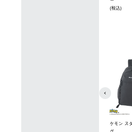
下パック2枚セット
￥21,800 
込)
￥15,800 (税込)
4
5
ユニセックス
レディース
タンダードボディ
LOGOS by LIPNER リゲイン
ノーメイク