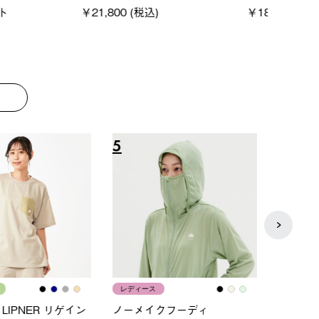
00 (税込)
￥16,800 (税込)
￥187
8
9
ス
メンズ
LOGO
ムホールジップフーデ
クールタッチリラックスパン