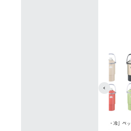
下パック2枚セット
￥21,800 
込)
￥15,800 (税込)
4
5
店限定】野電ボ
【ロゴスショップ限定】ハイ
ソーラーブ
＋氷点下パック
パー氷点下クーラーL＋氷点
ットタープ 