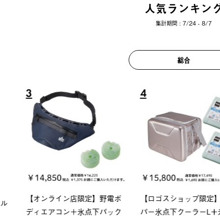
人気ランキン
集計期間 : 7/24 - 8/7
総合
6
7
ロック 風抜きQセ
ソーラーブロック 風抜きQセ
グランベ
250-BG
ットタープ 200-BG
ース・オ