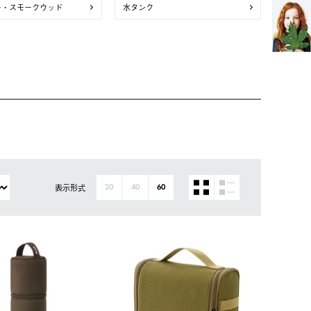
ー・スモークウッド
水タンク
表示形式
20
40
60