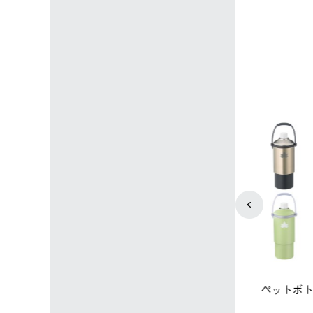
4
5
店限定】野電ボ
【ロゴスショップ限定】ハイ
ソーラーブ
＋氷点下パック
パー氷点下クーラーL＋氷点
ットタープ 