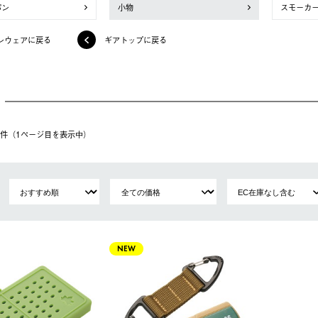
パン
小物
スモーカ
ンウェアに戻る
ギアトップに戻る
16件（1ページ⽬を表⽰中）
NEW