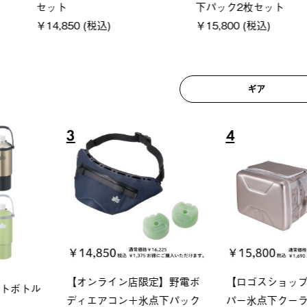
(税込)
￥18,800 (税込)
￥209,0
ギア
6
7
ロック 風抜きQセ
ソーラーブロック 風抜きQセ
グランベ
250-BG
ットタープ 200-BG
ース・オ