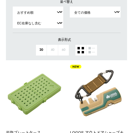
並べ替え
表示形式
20
40
60
NEW
岩塩プレートケース
LOGOS アウトドアシャープナ