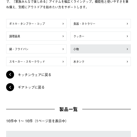
で、「家族みんなで楽しめる」アイテムを幅広くラインナップ。機能性と使いやすさを兼
ね備え、気軽にアウトドアを始めたい方をサポートします。
ボトル・タンブラー・コップ
食器・カトラリー
調理器具
クッカー
鍋・フライパン
小物
スモーカー・スモークウッド
水タンク
キッチンウェアに戻る
ギアトップに戻る
製品一覧
16件中 1〜 16件（1ページ⽬を表⽰中）