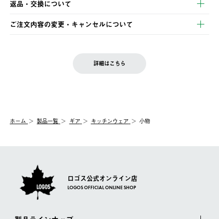
返品・交換について
ご注文・ご入金完了より2営業日以内に商品を発送いたします。
・Pay-easy決済
※お客様都合の場合
土日祝の発送はございませんので、木曜日以降のご注文は週明け
ご注文内容の変更・キャンセルについて
の発送となる場合がございます。
ご注文完了後、変更・キャンセルの個別のご対応はお受けできま
【返品】
※予約販売・長期連休期間中のご注文は除く（別途スケジュール
せん。
商品到着後7日以内にご連絡ください。
をご案内いたします。）
LOGOS FAMILY会員の方は、会員マイページ内 購入履歴画面に
お客様都合の返品にかかる送料は、お客様ご負担とさせていただ
詳細はこちら
『注文をキャンセルする』ボタンが表示されている場合のみ、発
きます。
【配送時間指定】
送手配前のためサイト上よりご注文キャンセルが可能です。
ご注文の際、ご注文内容確認画面にて配送時間指定が可能です。
【交換】
配送時間指定がない場合は、最短でのお届けとなります。
システム上、商品の交換（同一商品のカラー・サイズ交換を含
む）は受け付けておりません。
【配送業者】
ホーム
製品一覧
ギア
キッチンウェア
小物
一度お手元の商品を返品いただき、ご希望商品を再注文してくだ
佐川急便にて配送されます。
さい。
ロゴス公式オンライン店
LOGOS OFFICIAL ONLINE SHOP