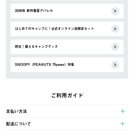
2026年 新作春夏アパレル
はじめてのキャンプに！公式オンライン店限定セット
防災！備えるキャンプグッズ
SNOOPY（PEANUTS 75years）特集
ご利用ガイド
支払い方法
以下のいずれかの方法でお支払いいただけます。
配送について
・クレジットカード決済
【発送スケジュール】
・コンビニ決済