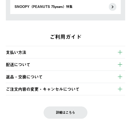
SNOOPY（PEANUTS 75years）特集
ご利用ガイド
支払い方法
以下のいずれかの方法でお支払いいただけます。
配送について
・クレジットカード決済
【発送スケジュール】
・コンビニ決済
返品・交換について
ご注文・ご入金完了より2営業日以内に商品を発送いたします。
・Pay-easy決済
※お客様都合の場合
土日祝の発送はございませんので、木曜日以降のご注文は週明け
ご注文内容の変更・キャンセルについて
の発送となる場合がございます。
ご注文完了後、変更・キャンセルの個別のご対応はお受けできま
【返品】
※予約販売・長期連休期間中のご注文は除く（別途スケジュール
せん。
商品到着後7日以内にご連絡ください。
をご案内いたします。）
LOGOS FAMILY会員の方は、会員マイページ内 購入履歴画面に
お客様都合の返品にかかる送料は、お客様ご負担とさせていただ
詳細はこちら
『注文をキャンセルする』ボタンが表示されている場合のみ、発
きます。
【配送時間指定】
送手配前のためサイト上よりご注文キャンセルが可能です。
ご注文の際、ご注文内容確認画面にて配送時間指定が可能です。
【交換】