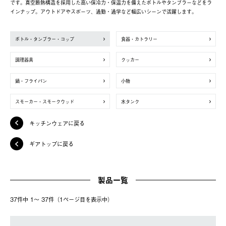
です。真空断熱構造を採用した高い保冷力・保温力を備えたボトルやタンブラーなどをラ
インナップ。アウトドアやスポーツ、通勤・通学など幅広いシーンで活躍します。
ボトル・タンブラー・コップ
食器・カトラリー
調理器具
クッカー
鍋・フライパン
小物
スモーカー・スモークウッド
水タンク
キッチンウェアに戻る
ギアトップに戻る
製品一覧
37件中 1〜 37件（1ページ⽬を表⽰中）