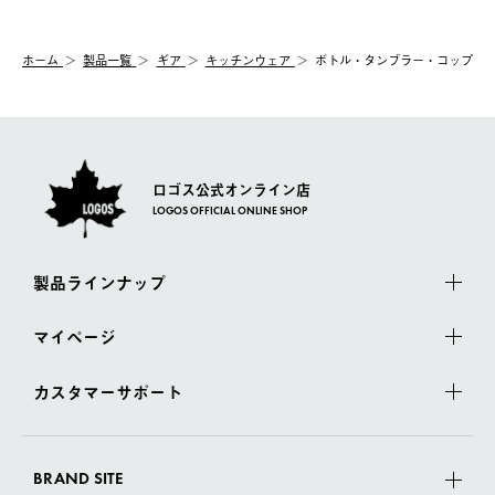
配送時間指定がない場合は、最短でのお届けとなります。
システム上、商品の交換（同一商品のカラー・サイズ交換を含
む）は受け付けておりません。
【配送業者】
ホーム
製品一覧
ギア
キッチンウェア
ボトル・タンブラー・コップ
一度お手元の商品を返品いただき、ご希望商品を再注文してくだ
佐川急便にて配送されます。
さい。
ロゴス公式オンライン店
LOGOS OFFICIAL ONLINE SHOP
製品ラインナップ
マイページ
カスタマーサポート
BRAND SITE