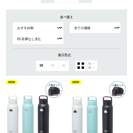
並べ替え
表示形式
20
40
60
NEW
NEW