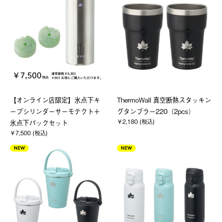
【オンライン店限定】氷点下キ
ThermoWall 真空断熱スタッキン
ープシリンダーサーモテクト＋
グタンブラー220（2pcs）
￥2,180 (税込)
氷点下パックセット
￥7,500 (税込)
NEW
NEW