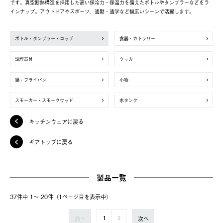
です。真空断熱構造を採用した高い保冷力・保温力を備えたボトルやタンブラーなどをラ
インナップ。アウトドアやスポーツ、通勤・通学など幅広いシーンで活躍します。
ボトル・タンブラー・コップ
食器・カトラリー
調理器具
クッカー
鍋・フライパン
小物
スモーカー・スモークウッド
水タンク
キッチンウェアに戻る
ギアトップに戻る
製品一覧
37件中 1〜 20件（1ページ⽬を表⽰中）
前へ
次へ
1
2