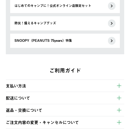
はじめてのキャンプに！公式オンライン店限定セット
防災！備えるキャンプグッズ
SNOOPY（PEANUTS 75years）特集
ご利用ガイド
支払い方法
以下のいずれかの方法でお支払いいただけます。
配送について
・クレジットカード決済
【発送スケジュール】
・コンビニ決済
返品・交換について
ご注文・ご入金完了より2営業日以内に商品を発送いたします。
・Pay-easy決済
※お客様都合の場合
土日祝の発送はございませんので、木曜日以降のご注文は週明け
ご注文内容の変更・キャンセルについて
の発送となる場合がございます。