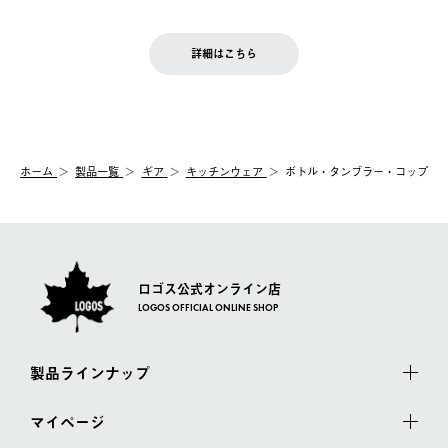
ご注文完了後、変更・キャンセルの個別のご対応はお受けできま
【返品】
※予約販売・長期連休期間中のご注文は除く（別途スケジュール
せん。
商品到着後7日以内にご連絡ください。
をご案内いたします。）
LOGOS FAMILY会員の方は、会員マイページ内 購入履歴画面に
お客様都合の返品にかかる送料は、お客様ご負担とさせていただ
詳細はこちら
『注文をキャンセルする』ボタンが表示されている場合のみ、発
きます。
【配送時間指定】
送手配前のためサイト上よりご注文キャンセルが可能です。
ご注文の際、ご注文内容確認画面にて配送時間指定が可能です。
【交換】
配送時間指定がない場合は、最短でのお届けとなります。
システム上、商品の交換（同一商品のカラー・サイズ交換を含
む）は受け付けておりません。
【配送業者】
ホーム
製品一覧
ギア
キッチンウェア
ボトル・タンブラー・コップ
一度お手元の商品を返品いただき、ご希望商品を再注文してくだ
佐川急便にて配送されます。
さい。
ロゴス公式オンライン店
LOGOS OFFICIAL ONLINE SHOP
製品ラインナップ
マイページ