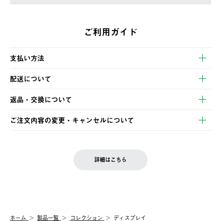
ご利用ガイド
支払い方法
以下のいずれかの方法でお支払いいただけます。
配送について
・クレジットカード決済
【発送スケジュール】
・コンビニ決済
返品・交換について
ご注文・ご入金完了より2営業日以内に商品を発送いたします。
・Pay-easy決済
※お客様都合の場合
土日祝の発送はございませんので、木曜日以降のご注文は週明け
ご注文内容の変更・キャンセルについて
の発送となる場合がございます。
ご注文完了後、変更・キャンセルの個別のご対応はお受けできま
【返品】
※予約販売・長期連休期間中のご注文は除く（別途スケジュール
せん。
商品到着後7日以内にご連絡ください。
をご案内いたします。）
LOGOS FAMILY会員の方は、会員マイページ内 購入履歴画面に
お客様都合の返品にかかる送料は、お客様ご負担とさせていただ
詳細はこちら
『注文をキャンセルする』ボタンが表示されている場合のみ、発
きます。
【配送時間指定】
送手配前のためサイト上よりご注文キャンセルが可能です。
ご注文の際、ご注文内容確認画面にて配送時間指定が可能です。
【交換】
配送時間指定がない場合は、最短でのお届けとなります。
システム上、商品の交換（同一商品のカラー・サイズ交換を含
む）は受け付けておりません。
【配送業者】
ホーム
製品一覧
コレクション
ディスプレイ