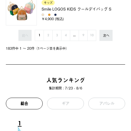
キッズ
Smile LOGOS KIDS クールデイバッグ S
￥4,900 (税込)
前へ
次へ
1
2
3
4
...
9
10
183件中 1 〜 20件（1ページ⽬を表⽰中）
人気ランキング
集計期間 : 7/23 - 8/6
総合
ギア
アパレル
1