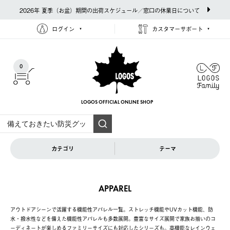
2026年 夏季（お盆）期間の出荷スケジュール／窓口の休業日について
ログイン
カスタマーサポート
0
LOGOS OFFICIAL
ONLINE SHOP
カテゴリ
テーマ
APPAREL
アウトドアシーンで活躍する機能性アパレル一覧。ストレッチ機能やUVカット機能、防
水・撥水性などを備えた機能性アパレルも多数展開。豊富なサイズ展開で家族お揃いのコ
ーディネートが楽しめるファミリーサイズにも対応したシリーズも。高機能なレインウェ