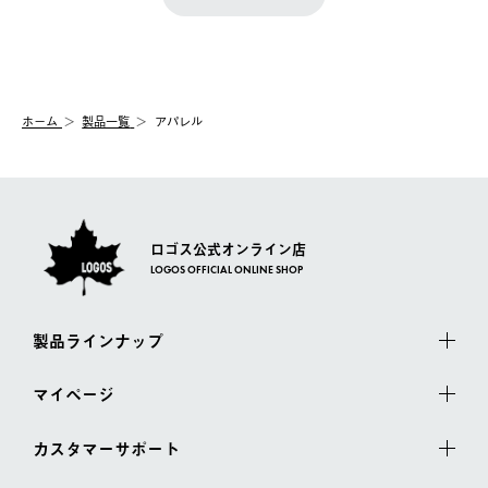
『注文をキャンセルする』ボタンが表示されている場合のみ、発
きます。
【配送時間指定】
送手配前のためサイト上よりご注文キャンセルが可能です。
ご注文の際、ご注文内容確認画面にて配送時間指定が可能です。
【交換】
配送時間指定がない場合は、最短でのお届けとなります。
システム上、商品の交換（同一商品のカラー・サイズ交換を含
む）は受け付けておりません。
【配送業者】
ホーム
製品一覧
アパレル
一度お手元の商品を返品いただき、ご希望商品を再注文してくだ
佐川急便にて配送されます。
さい。
ロゴス公式オンライン店
LOGOS OFFICIAL ONLINE SHOP
製品ラインナップ
マイページ
カスタマーサポート