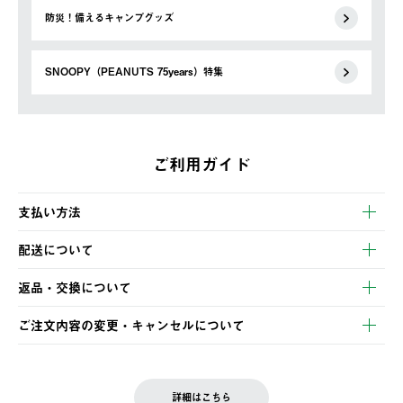
防災！備えるキャンプグッズ
SNOOPY（PEANUTS 75years）特集
ご利用ガイド
支払い方法
以下のいずれかの方法でお支払いいただけます。
配送について
・クレジットカード決済
【発送スケジュール】
・コンビニ決済
返品・交換について
ご注文・ご入金完了より2営業日以内に商品を発送いたします。
・Pay-easy決済
※お客様都合の場合
土日祝の発送はございませんので、木曜日以降のご注文は週明け
ご注文内容の変更・キャンセルについて
の発送となる場合がございます。
ご注文完了後、変更・キャンセルの個別のご対応はお受けできま
【返品】
※予約販売・長期連休期間中のご注文は除く（別途スケジュール
せん。
商品到着後7日以内にご連絡ください。
をご案内いたします。）
LOGOS FAMILY会員の方は、会員マイページ内 購入履歴画面に
お客様都合の返品にかかる送料は、お客様ご負担とさせていただ
詳細はこちら