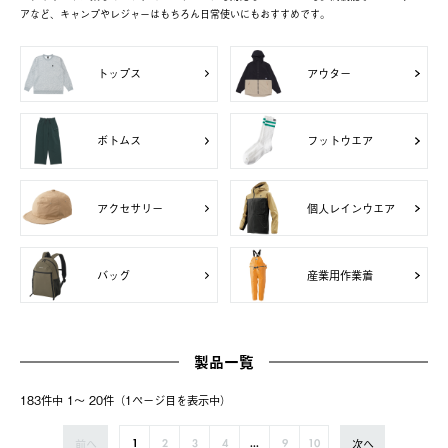
アなど、キャンプやレジャーはもちろん日常使いにもおすすめです。
トップス
アウター
ボトムス
フットウエア
アクセサリー
個人レインウエア
バッグ
産業用作業着
製品一覧
183件中 1〜 20件（1ページ⽬を表⽰中）
前へ
次へ
1
2
3
4
...
9
10