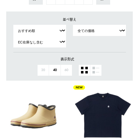
並べ替え
表示形式
20
40
60
NEW