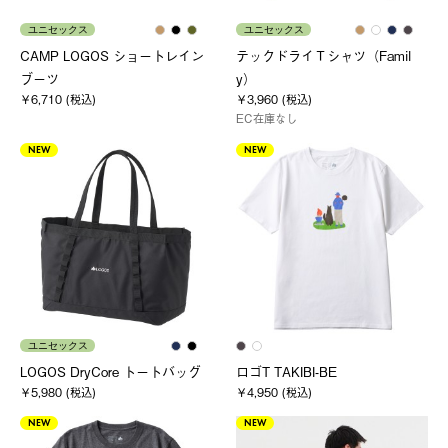
ユニセックス
ユニセックス
CAMP LOGOS ショートレイン
テックドライＴシャツ（Famil
ブーツ
y）
￥6,710 (税込)
￥3,960 (税込)
EC在庫なし
NEW
NEW
ユニセックス
LOGOS DryCore トートバッグ
ロゴT TAKIBI-BE
￥5,980 (税込)
￥4,950 (税込)
NEW
NEW