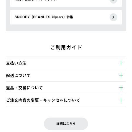
SNOOPY（PEANUTS 75years）特集
ご利用ガイド
支払い方法
以下のいずれかの方法でお支払いいただけます。
配送について
・クレジットカード決済
【発送スケジュール】
・コンビニ決済
返品・交換について
ご注文・ご入金完了より2営業日以内に商品を発送いたします。
・Pay-easy決済
※お客様都合の場合
土日祝の発送はございませんので、木曜日以降のご注文は週明け
ご注文内容の変更・キャンセルについて
の発送となる場合がございます。
ご注文完了後、変更・キャンセルの個別のご対応はお受けできま
【返品】
※予約販売・長期連休期間中のご注文は除く（別途スケジュール
せん。
商品到着後7日以内にご連絡ください。
をご案内いたします。）
LOGOS FAMILY会員の方は、会員マイページ内 購入履歴画面に
お客様都合の返品にかかる送料は、お客様ご負担とさせていただ
詳細はこちら
『注文をキャンセルする』ボタンが表示されている場合のみ、発
きます。
【配送時間指定】