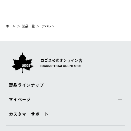
送手配前のためサイト上よりご注文キャンセルが可能です。
ご注文の際、ご注文内容確認画面にて配送時間指定が可能です。
【交換】
配送時間指定がない場合は、最短でのお届けとなります。
システム上、商品の交換（同一商品のカラー・サイズ交換を含
む）は受け付けておりません。
【配送業者】
ホーム
製品一覧
アパレル
一度お手元の商品を返品いただき、ご希望商品を再注文してくだ
佐川急便にて配送されます。
さい。
ロゴス公式オンライン店
LOGOS OFFICIAL ONLINE SHOP
製品ラインナップ
マイページ
カスタマーサポート