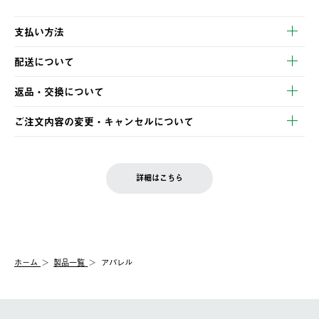
支払い方法
以下のいずれかの方法でお支払いいただけます。
配送について
・クレジットカード決済
【発送スケジュール】
・コンビニ決済
返品・交換について
ご注文・ご入金完了より2営業日以内に商品を発送いたします。
・Pay-easy決済
※お客様都合の場合
土日祝の発送はございませんので、木曜日以降のご注文は週明け
ご注文内容の変更・キャンセルについて
の発送となる場合がございます。
ご注文完了後、変更・キャンセルの個別のご対応はお受けできま
【返品】
※予約販売・長期連休期間中のご注文は除く（別途スケジュール
せん。
商品到着後7日以内にご連絡ください。
をご案内いたします。）
LOGOS FAMILY会員の方は、会員マイページ内 購入履歴画面に
お客様都合の返品にかかる送料は、お客様ご負担とさせていただ
詳細はこちら
『注文をキャンセルする』ボタンが表示されている場合のみ、発
きます。
【配送時間指定】
送手配前のためサイト上よりご注文キャンセルが可能です。
ご注文の際、ご注文内容確認画面にて配送時間指定が可能です。
【交換】
配送時間指定がない場合は、最短でのお届けとなります。
システム上、商品の交換（同一商品のカラー・サイズ交換を含
む）は受け付けておりません。
【配送業者】
ホーム
製品一覧
アパレル
一度お手元の商品を返品いただき、ご希望商品を再注文してくだ
佐川急便にて配送されます。
さい。