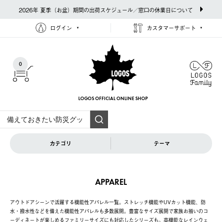
2026年 夏季（お盆）期間の出荷スケジュール／窓口の休業日について
ログイン
カスタマーサポート
0
LOGOS OFFICIAL
ONLINE SHOP
カテゴリ
テーマ
APPAREL
アウトドアシーンで活躍する機能性アパレル一覧。ストレッチ機能やUVカット機能、防
水・撥水性などを備えた機能性アパレルも多数展開。豊富なサイズ展開で家族お揃いのコ
ーディネートが楽しめるファミリーサイズにも対応したシリーズも。高機能なレインウェ