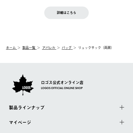
せん。
商品到着後7日以内にご連絡ください。
をご案内いたします。）
LOGOS FAMILY会員の方は、会員マイページ内 購入履歴画面に
お客様都合の返品にかかる送料は、お客様ご負担とさせていただ
詳細はこちら
『注文をキャンセルする』ボタンが表示されている場合のみ、発
きます。
【配送時間指定】
送手配前のためサイト上よりご注文キャンセルが可能です。
ご注文の際、ご注文内容確認画面にて配送時間指定が可能です。
【交換】
配送時間指定がない場合は、最短でのお届けとなります。
システム上、商品の交換（同一商品のカラー・サイズ交換を含
む）は受け付けておりません。
【配送業者】
ホーム
製品一覧
アパレル
バッグ
リュックサック（両肩）
一度お手元の商品を返品いただき、ご希望商品を再注文してくだ
佐川急便にて配送されます。
さい。
ロゴス公式オンライン店
LOGOS OFFICIAL ONLINE SHOP
製品ラインナップ
マイページ