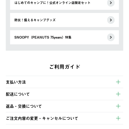
はじめてのキャンプに！公式オンライン店限定セット
防災！備えるキャンプグッズ
SNOOPY（PEANUTS 75years）特集
ご利用ガイド
支払い方法
以下のいずれかの方法でお支払いいただけます。
配送について
・クレジットカード決済
【発送スケジュール】
・コンビニ決済
返品・交換について
ご注文・ご入金完了より2営業日以内に商品を発送いたします。
・Pay-easy決済
※お客様都合の場合
土日祝の発送はございませんので、木曜日以降のご注文は週明け
ご注文内容の変更・キャンセルについて
の発送となる場合がございます。
ご注文完了後、変更・キャンセルの個別のご対応はお受けできま
【返品】
※予約販売・長期連休期間中のご注文は除く（別途スケジュール