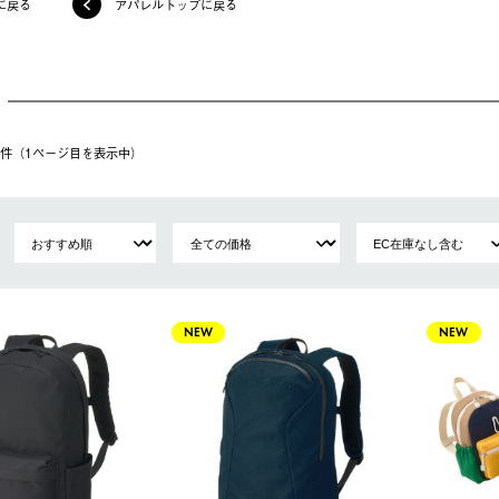
に戻る
アパレルトップに戻る
15件（1ページ⽬を表⽰中）
NEW
NEW