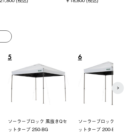
8
9
ーシック スペースベ
Q-TOP ソーラーサンドブロッ
neo
クタゴン-BJ
クサンシェード-BF
ン500