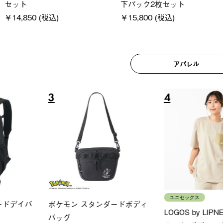
(税込)
￥18,800 (税込)
￥209,0
アパレル
6
7
ユニセックス
レディー
フーディ
LOGOS by LIPNER リゲイン
ＵＶサ