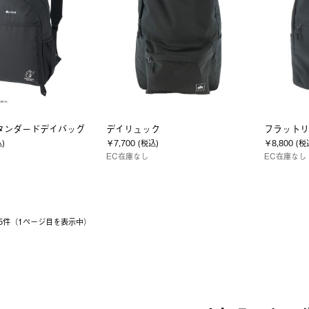
タンダードデイバッグ
デイリュック
フラットリ
込)
￥7,700 (税込)
￥8,800 (税
EC在庫なし
EC在庫なし
 15件（1ページ⽬を表⽰中）