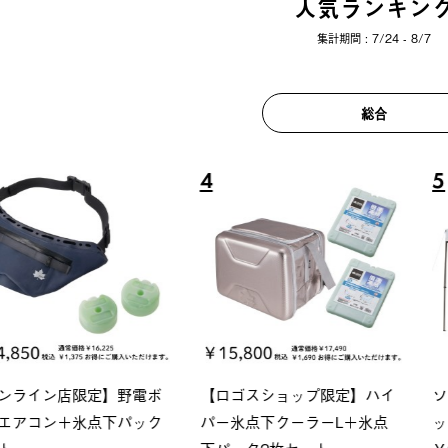
人気ランキン
集計期間 : 7/24 - 8/7
総合
6
7
ロック 風抜きQセ
ソーラーブロック 風抜きQセ
グランベ
250-BG
ットタープ 200-BG
ース・オ
(税込)
￥18,800 (税込)
￥209,0