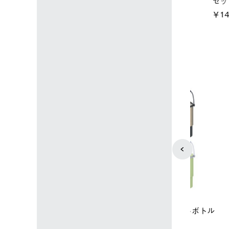
込)
￥15,800 (税込)
4
5
店限定】野電ボ
【ロゴスショップ限定】ハイ
ソーラーブ
＋氷点下パック
パー氷点下クーラーL＋氷点
ットタープ 