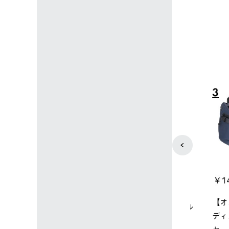
4
5
店限定】野電ボ
【ロゴスショップ限定】ハイ
ソーラーブ
＋氷点下パック
パー氷点下クーラーL＋氷点
ットタープ 
下パック2枚セット
￥21,800 