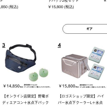
ギア
6
7
ロック 風抜きQセ
ソーラーブロック 風抜きQセ
グランベ
250-BG
ットタープ 200-BG
ース・オ