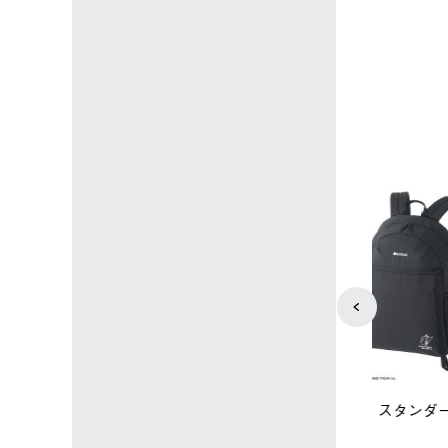
下パック2枚セット
￥21,800 
込)
￥15,800 (税込)
4
5
ユニセックス
レディース
タンダードボディ
LOGOS by LIPNER リゲイン
ノーメイク