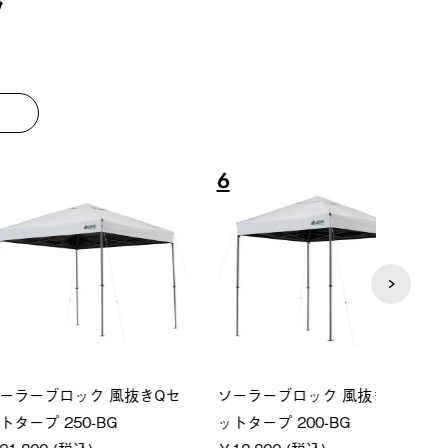
グ
8
9
ーシック スペースベ
Q-TOP ソーラーサンドブロッ
ポケモ
クタゴン-BJ
クサンシェード-BF
￥5,7
00 (税込)
￥16,800 (税込)