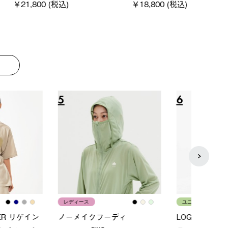
00 (税込)
￥16,800 (税込)
通常価格
￥187,0
8
9
ス
メンズ
LOGO
ムホールジップフーデ
クールタッチリラックスパン
SACK