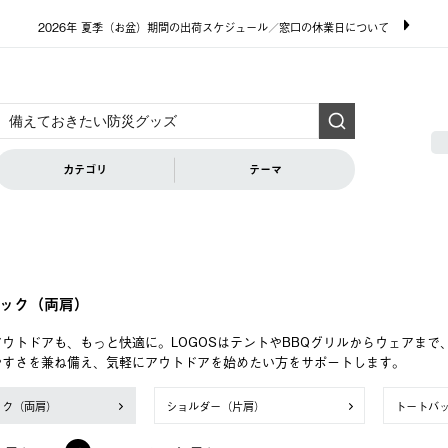
2026年 夏季（お盆）期間の出荷スケジュール／窓口の休業日について
カテゴリ
テーマ
ック（両肩）
ウトドアも、もっと快適に。LOGOSはテントやBBQグリルからウェアま
やすさを兼ね備え、気軽にアウトドアを始めたい方をサポートします。
ック（両肩）
ショルダー（片肩）
トートバ