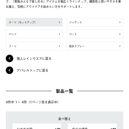
で、「家族みんなで楽しめる」アイテムを幅広くラインナップ。機能性と使いやすさを兼
ね備え、気軽にアウトドアを始めたい方をサポートします。
スーツ（セットアップ）
ジャケット
パンツ
コート
ブーツ
防水スプレー
個人レインウエアに戻る
アパレルトップに戻る
製品一覧
4件中 1〜 4件（1ページ⽬を表⽰中）
並べ替え