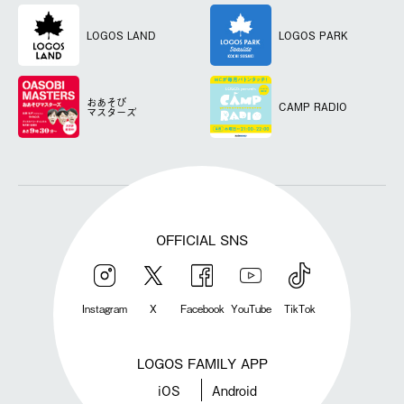
LOGOS LAND
LOGOS PARK
おあそび
CAMP RADIO
マスターズ
OFFICIAL SNS
Instagram
X
Facebook
YouTube
TikTok
LOGOS FAMILY APP
iOS
Android