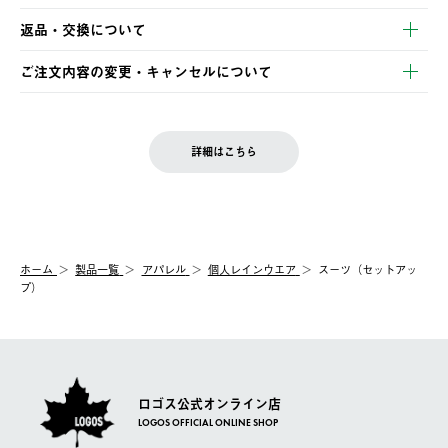
【発送スケジュール】
・コンビニ決済
返品・交換について
ご注文・ご入金完了より2営業日以内に商品を発送いたします。
・Pay-easy決済
※お客様都合の場合
土日祝の発送はございませんので、木曜日以降のご注文は週明け
ご注文内容の変更・キャンセルについて
の発送となる場合がございます。
ご注文完了後、変更・キャンセルの個別のご対応はお受けできま
【返品】
※予約販売・長期連休期間中のご注文は除く（別途スケジュール
せん。
商品到着後7日以内にご連絡ください。
をご案内いたします。）
LOGOS FAMILY会員の方は、会員マイページ内 購入履歴画面に
お客様都合の返品にかかる送料は、お客様ご負担とさせていただ
詳細はこちら
『注文をキャンセルする』ボタンが表示されている場合のみ、発
きます。
【配送時間指定】
送手配前のためサイト上よりご注文キャンセルが可能です。
ご注文の際、ご注文内容確認画面にて配送時間指定が可能です。
【交換】
配送時間指定がない場合は、最短でのお届けとなります。
システム上、商品の交換（同一商品のカラー・サイズ交換を含
む）は受け付けておりません。
【配送業者】
ホーム
製品一覧
アパレル
個人レインウエア
スーツ（セットアッ
一度お手元の商品を返品いただき、ご希望商品を再注文してくだ
佐川急便にて配送されます。
プ）
さい。
ロゴス公式オンライン店
LOGOS OFFICIAL ONLINE SHOP