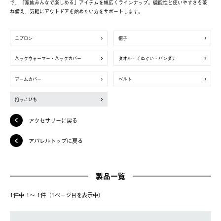
で、「家族みんなで楽しめる」アイテムを幅広くラインナップ。機能性と使いやすさを兼
ね備え、気軽にアウトドアを始めたい方をサポートします。
エプロン
帽子
ネックウォーマー・ネックカバー
タオル・てぬぐい・バンダナ
アームカバー
ベルト
抱っこひも
アクセサリーに戻る
アパレルトップに戻る
製品一覧
1件中 1〜 1件（1ページ⽬を表⽰中）