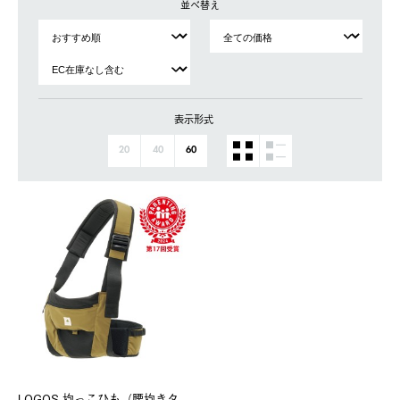
並べ替え
表示形式
20
40
60
LOGOS 抱っこひも（腰抱きタ