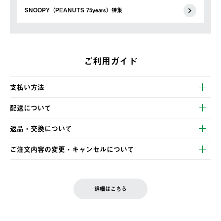
SNOOPY（PEANUTS 75years）特集
ご利用ガイド
支払い方法
以下のいずれかの方法でお支払いいただけます。
配送について
・クレジットカード決済
【発送スケジュール】
・コンビニ決済
返品・交換について
ご注文・ご入金完了より2営業日以内に商品を発送いたします。
・Pay-easy決済
※お客様都合の場合
土日祝の発送はございませんので、木曜日以降のご注文は週明け
ご注文内容の変更・キャンセルについて
の発送となる場合がございます。
ご注文完了後、変更・キャンセルの個別のご対応はお受けできま
【返品】
※予約販売・長期連休期間中のご注文は除く（別途スケジュール
せん。
商品到着後7日以内にご連絡ください。
をご案内いたします。）
LOGOS FAMILY会員の方は、会員マイページ内 購入履歴画面に
お客様都合の返品にかかる送料は、お客様ご負担とさせていただ
詳細はこちら
『注文をキャンセルする』ボタンが表示されている場合のみ、発
きます。
【配送時間指定】
送手配前のためサイト上よりご注文キャンセルが可能です。
ご注文の際、ご注文内容確認画面にて配送時間指定が可能です。
【交換】
配送時間指定がない場合は、最短でのお届けとなります。