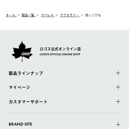
システム上、商品の交換（同一商品のカラー・サイズ交換を含
む）は受け付けておりません。
【配送業者】
ホーム
製品一覧
アパレル
アクセサリー
抱っこひも
一度お手元の商品を返品いただき、ご希望商品を再注文してくだ
佐川急便にて配送されます。
さい。
ロゴス公式オンライン店
LOGOS OFFICIAL ONLINE SHOP
製品ラインナップ
マイページ
カスタマーサポート
BRAND SITE