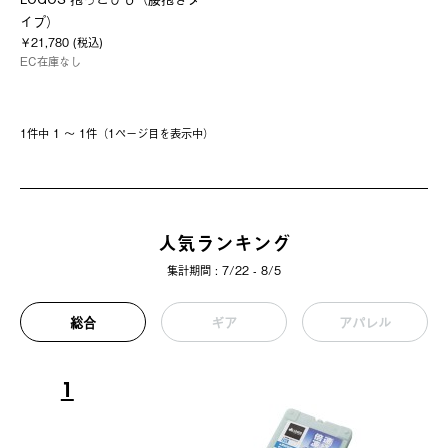
イプ）
￥21,780 (税込)
EC在庫なし
1件中 1 〜 1件（1ページ⽬を表⽰中）
人気ランキング
集計期間 : 7/22 - 8/5
総合
ギア
アパレル
1