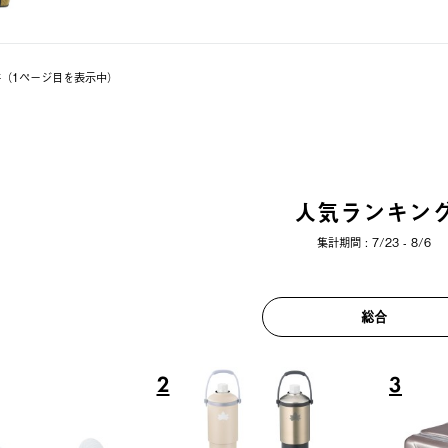
1件（1ページ⽬を表⽰中）
人気ランキン
集計期間 : 7/23 - 8/6
総合
6
7