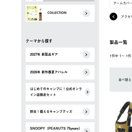
アームカバ
COLLECTION
アクセ
テーマから探す
製品一覧
2027年 新製品ギア
1件中 1〜 1
2026年 新作春夏アパレル
並べ替え
はじめてのキャンプに！公式オンラ
イン店限定セット
防災！備えるキャンプグッズ
SNOOPY（PEANUTS 75years）