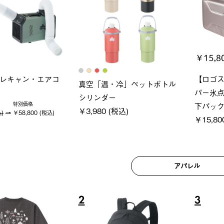
ブロック 風抜きQセ
グランベーシック スペースベ
Q-TO
250-BG
ース・オクタゴン-BJ
クサン
 (税込)
￥209,000 (税込)
￥16,8
アパレル
6
7