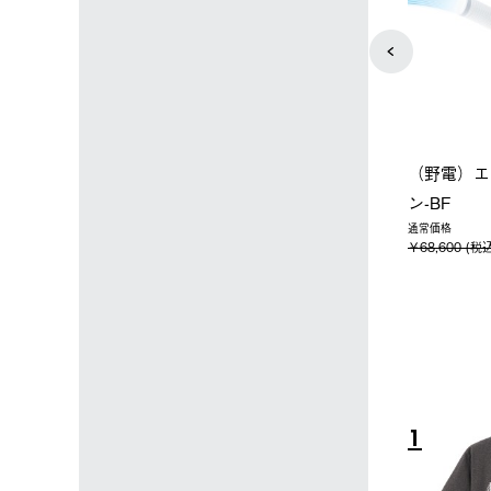
ョップ限定】ハイ
【オンライン店限定】野電ボ
ソーラー
クーラーL＋氷点
ディエアコン＋氷点下パック
ットタープ 
枚セット
セット
￥21,800
税込)
￥14,850 (税込)
4
5