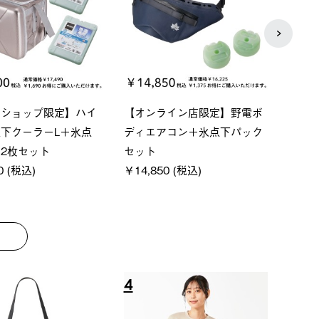
P ソーラーサンドブロッ
ソーラーブロック 風抜きQセ
【ロ
シェード-BF
ットタープ 200-BG
パー
00 (税込)
￥18,800 (税込)
下パ
￥12
8
9