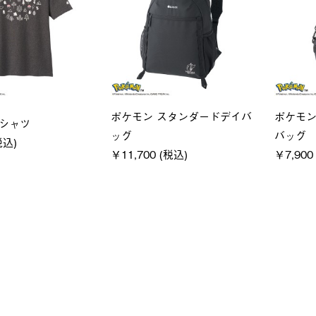
ユニセックス
LOGO
クフーディ
LOGOS by LIPNER リゲイン
SACK
(税込)
テック ボディリカバリーショ
￥21,7
ーツ #35504
￥5,940 (税込)