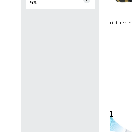
特集
1件中 1 〜 
4
5