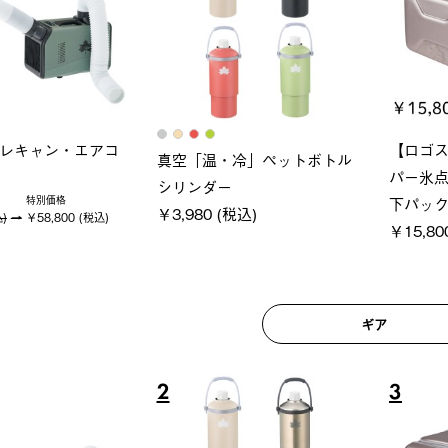
ロック 風抜きQセ
グラン
ポケモン Tシャツ
250-BG
ース・オ
￥5,700 (税込)
 (税込)
￥209,0
ギア
6
7