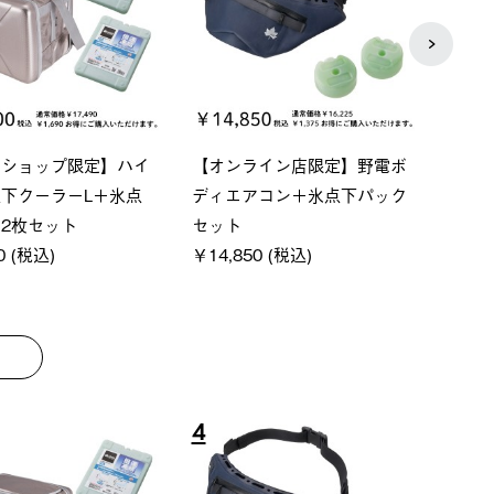
ベーシック スペースベ
Q-TOP ソーラーサンドブロッ
ソー
クタゴン-BJ
クサンシェード-BF
ットタ
00 (税込)
￥16,800 (税込)
￥18,
8
9