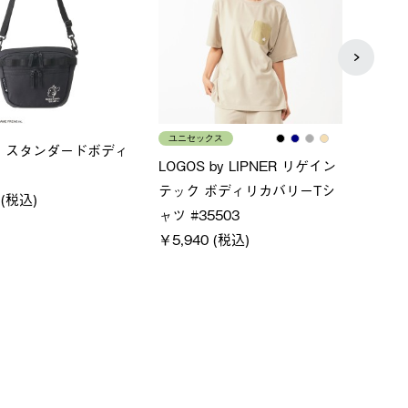
メンズ
レデ
S×FOOTMARK RAKU
クールタッチリラックスＴシ
ＵＶ
ャツ
ィ
80 (税込)
￥4,400 (税込)
通常価
￥5,5