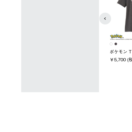
ユニセックス
レディース
スタンダードボディ
LOGOS by LIPNER リゲイン
ノーメイ
テック ボディリカバリーTシ
￥5,940 
込)
ャツ #35503
￥5,940 (税込)