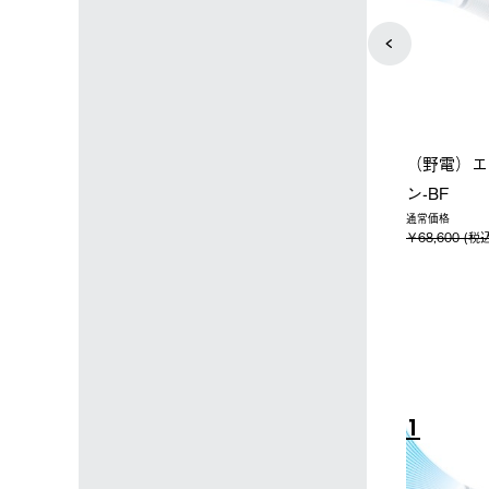
ョップ限定】ハイ
【オンライン店限定】野電ボ
ソーラーブ
ーラーL＋氷点
ディエアコン＋氷点下パック
ットタープ 
セット
セット
￥21,800
税込)
￥14,850 (税込)
4
5