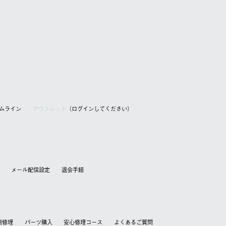
アムライン
アウトレット
（ログインしてください）
メール配信設定
退会⼿続
別修理
パーツ購入
安心修理コース
よくあるご質問