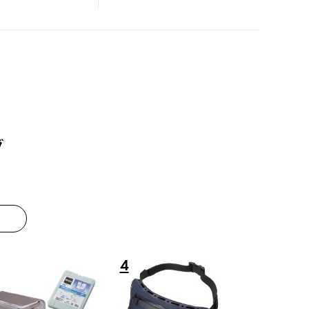
グ
8
9