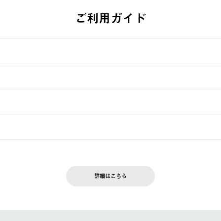
ご利用ガイド
す。
週明けの発送となる場合がございます。
ュールをご案内いたします。）
できません。
入履歴画面に『注文をキャンセルする』ボタンが表示されている場合のみ、
です。配送時間指定がない場合は、最短でのお届けとなります。
いただきます。
詳細はこちら
を含む）は受け付けておりません。
てください。