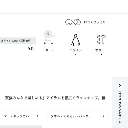
ロゴスファミリー
0
あと￥11,000で送料無料
¥0
カート
ログイン
サポート
ロゴス ブランドサイト
で、「家族みんなで楽しめる」アイテムを幅広くラインナップ。機
ォーマー・ネックカバー
タオル・てぬぐい・バンダナ