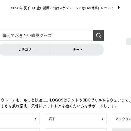
2026年 夏季（お盆）期間の出荷スケジュール／窓口の休業日について
カテゴリ
テーマ
ウトドアも、もっと快適に。LOGOSはテントやBBQグリルからウェアま
やすさを兼ね備え、気軽にアウトドアを始めたい方をサポートします。
帽子
ネックウ