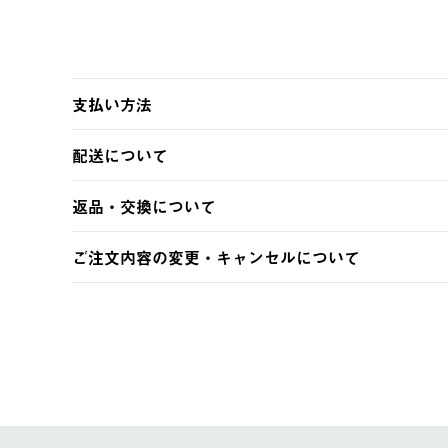
支払い方法
以下のいずれかの方法でお支払いいただけます。
配送について
・クレジットカード決済
・コンビニ決済
【発送スケジュール】
返品・交換について
・Pay-easy決済
ご注文・ご入金完了より2営業日以内に商品を発送いたしま
土日祝の発送はございませんので、木曜日以降のご注文は
※お客様都合の場合
ご注文内容の変更・キャンセルについて
※予約販売・長期連休期間中のご注文は除く（別途スケジ
【返品】
ご注文完了後、変更・キャンセルの個別のご対応はお受け
【配送時間指定】
商品到着後7日以内にご連絡ください。
LOGOS FAMILY会員の方は、会員マイページ内 購
ご注文の際、ご注文内容確認画面にて配送時間指定が可能
お客様都合の返品にかかる送料は、お客様ご負担とさせて
【配送業者】
【交換】
佐川急便にて配送されます。
システム上、商品の交換（同一商品のカラー・サイズ交換
一度お手元の商品を返品いただき、ご希望商品を再注文し