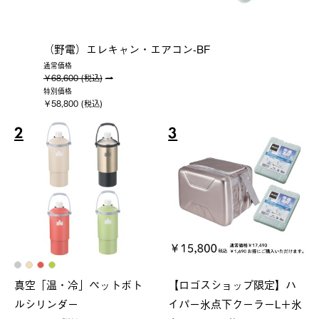
（野電）エレキャン・エアコン-BF
通常価格
￥68,600 (税込)
特別価格
￥58,800 (税込)
2
3
真空「温・冷」ペットボト
【ロゴスショップ限定】ハ
ルシリンダー
イパー氷点下クーラーL＋氷