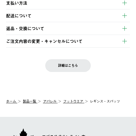
支払い方法
以下のいずれかの方法でお支払いいただけます。
配送について
・クレジットカード決済
【発送スケジュール】
・コンビニ決済
返品・交換について
ご注文・ご入金完了より2営業日以内に商品を発送いたします。
・Pay-easy決済
※お客様都合の場合
土日祝の発送はございませんので、木曜日以降のご注文は週明け
ご注文内容の変更・キャンセルについて
の発送となる場合がございます。
ご注文完了後、変更・キャンセルの個別のご対応はお受けできま
【返品】
※予約販売・長期連休期間中のご注文は除く（別途スケジュール
せん。
商品到着後7日以内にご連絡ください。
をご案内いたします。）
LOGOS FAMILY会員の方は、会員マイページ内 購入履歴画面に
お客様都合の返品にかかる送料は、お客様ご負担とさせていただ
詳細はこちら
『注文をキャンセルする』ボタンが表示されている場合のみ、発
きます。
【配送時間指定】
送手配前のためサイト上よりご注文キャンセルが可能です。
ご注文の際、ご注文内容確認画面にて配送時間指定が可能です。
【交換】
配送時間指定がない場合は、最短でのお届けとなります。
システム上、商品の交換（同一商品のカラー・サイズ交換を含
む）は受け付けておりません。
【配送業者】
ホーム
製品一覧
アパレル
フットウエア
レギンス・スパッツ
一度お手元の商品を返品いただき、ご希望商品を再注文してくだ
佐川急便にて配送されます。
さい。