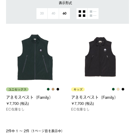
表示形式
20
40
60
ユニセックス
キッズ
アネモスベスト（Family）
アネモスベスト（Family）
￥7,700 (税込)
￥7,700 (税込)
EC在庫なし
EC在庫なし
2件中 1 〜 2件（1ページ⽬を表⽰中）