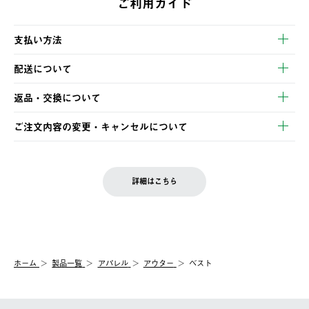
ご利用ガイド
支払い方法
以下のいずれかの方法でお支払いいただけます。
配送について
・クレジットカード決済
【発送スケジュール】
・コンビニ決済
返品・交換について
ご注文・ご入金完了より2営業日以内に商品を発送いたします。
・Pay-easy決済
※お客様都合の場合
土日祝の発送はございませんので、木曜日以降のご注文は週明け
ご注文内容の変更・キャンセルについて
の発送となる場合がございます。
ご注文完了後、変更・キャンセルの個別のご対応はお受けできま
【返品】
※予約販売・長期連休期間中のご注文は除く（別途スケジュール
せん。
商品到着後7日以内にご連絡ください。
をご案内いたします。）
LOGOS FAMILY会員の方は、会員マイページ内 購入履歴画面に
お客様都合の返品にかかる送料は、お客様ご負担とさせていただ
詳細はこちら
『注文をキャンセルする』ボタンが表示されている場合のみ、発
きます。
【配送時間指定】
送手配前のためサイト上よりご注文キャンセルが可能です。
ご注文の際、ご注文内容確認画面にて配送時間指定が可能です。
【交換】
配送時間指定がない場合は、最短でのお届けとなります。
システム上、商品の交換（同一商品のカラー・サイズ交換を含
む）は受け付けておりません。
【配送業者】
ホーム
製品一覧
アパレル
アウター
ベスト
一度お手元の商品を返品いただき、ご希望商品を再注文してくだ
佐川急便にて配送されます。
さい。