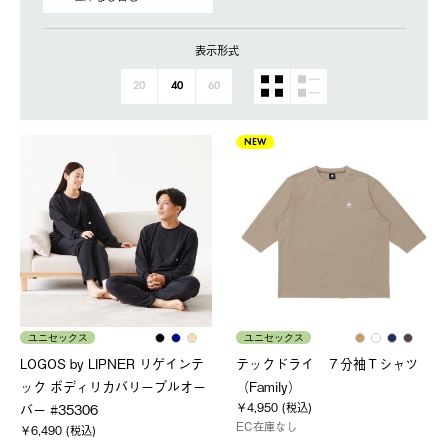
表示形式
20
40
60
NEW
ユニセックス
ユニセックス
LOGOS by LIPNER リゲインテ
テックドライ ７分袖Ｔシャツ
ック ボディリカバリープルオー
（Family）
￥4,950 (税込)
バー #35306
EC在庫なし
￥6,490 (税込)