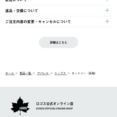
・クレジットカード決済
【発送スケジュール】
・コンビニ決済
返品・交換について
ご注文・ご入金完了より2営業日以内に商品を発送いたします。
・Pay-easy決済
※お客様都合の場合
土日祝の発送はございませんので、木曜日以降のご注文は週明け
ご注文内容の変更・キャンセルについて
の発送となる場合がございます。
ご注文完了後、変更・キャンセルの個別のご対応はお受けできま
【返品】
※予約販売・長期連休期間中のご注文は除く（別途スケジュール
せん。
商品到着後7日以内にご連絡ください。
をご案内いたします。）
LOGOS FAMILY会員の方は、会員マイページ内 購入履歴画面に
お客様都合の返品にかかる送料は、お客様ご負担とさせていただ
詳細はこちら
『注文をキャンセルする』ボタンが表示されている場合のみ、発
きます。
【配送時間指定】
送手配前のためサイト上よりご注文キャンセルが可能です。
ご注文の際、ご注文内容確認画面にて配送時間指定が可能です。
【交換】
配送時間指定がない場合は、最短でのお届けとなります。
システム上、商品の交換（同一商品のカラー・サイズ交換を含
む）は受け付けておりません。
【配送業者】
ホーム
製品一覧
アパレル
トップス
カットソー（長袖）
一度お手元の商品を返品いただき、ご希望商品を再注文してくだ
佐川急便にて配送されます。
さい。
ロゴス公式オンライン店
LOGOS OFFICIAL ONLINE SHOP