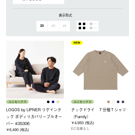
表示形式
20
40
60
NEW
ユニセックス
ユニセックス
LOGOS by LIPNER リゲインテ
テックドライ ７分袖Ｔシャツ
ック ボディリカバリープルオー
（Family）
￥4,950 (税込)
バー #35306
EC在庫なし
￥6,490 (税込)