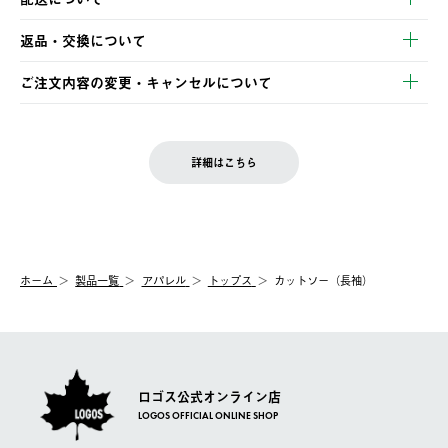
・クレジットカード決済
【発送スケジュール】
・コンビニ決済
返品・交換について
ご注文・ご入金完了より2営業日以内に商品を発送いたします。
・Pay-easy決済
※お客様都合の場合
土日祝の発送はございませんので、木曜日以降のご注文は週明け
ご注文内容の変更・キャンセルについて
の発送となる場合がございます。
ご注文完了後、変更・キャンセルの個別のご対応はお受けできま
【返品】
※予約販売・長期連休期間中のご注文は除く（別途スケジュール
せん。
商品到着後7日以内にご連絡ください。
をご案内いたします。）
LOGOS FAMILY会員の方は、会員マイページ内 購入履歴画面に
お客様都合の返品にかかる送料は、お客様ご負担とさせていただ
詳細はこちら
『注文をキャンセルする』ボタンが表示されている場合のみ、発
きます。
【配送時間指定】
送手配前のためサイト上よりご注文キャンセルが可能です。
ご注文の際、ご注文内容確認画面にて配送時間指定が可能です。
【交換】
配送時間指定がない場合は、最短でのお届けとなります。
システム上、商品の交換（同一商品のカラー・サイズ交換を含
む）は受け付けておりません。
【配送業者】
ホーム
製品一覧
アパレル
トップス
カットソー（長袖）
一度お手元の商品を返品いただき、ご希望商品を再注文してくだ
佐川急便にて配送されます。
さい。
ロゴス公式オンライン店
LOGOS OFFICIAL ONLINE SHOP