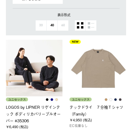
表示形式
20
40
60
NEW
ユニセックス
ユニセックス
LOGOS by LIPNER リゲインテ
テックドライ ７分袖Ｔシャツ
ック ボディリカバリープルオー
（Family）
￥4,950 (税込)
バー #35306
EC在庫なし
￥6,490 (税込)