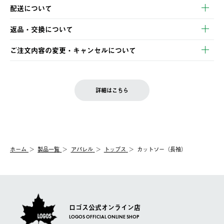
以下のいずれかの方法でお支払いいただけます。
配送について
・クレジットカード決済
【発送スケジュール】
・コンビニ決済
返品・交換について
ご注文・ご入金完了より2営業日以内に商品を発送いたします。
・Pay-easy決済
※お客様都合の場合
土日祝の発送はございませんので、木曜日以降のご注文は週明け
ご注文内容の変更・キャンセルについて
の発送となる場合がございます。
ご注文完了後、変更・キャンセルの個別のご対応はお受けできま
【返品】
※予約販売・長期連休期間中のご注文は除く（別途スケジュール
せん。
商品到着後7日以内にご連絡ください。
をご案内いたします。）
LOGOS FAMILY会員の方は、会員マイページ内 購入履歴画面に
お客様都合の返品にかかる送料は、お客様ご負担とさせていただ
詳細はこちら
『注文をキャンセルする』ボタンが表示されている場合のみ、発
きます。
【配送時間指定】
送手配前のためサイト上よりご注文キャンセルが可能です。
ご注文の際、ご注文内容確認画面にて配送時間指定が可能です。
【交換】
配送時間指定がない場合は、最短でのお届けとなります。
システム上、商品の交換（同一商品のカラー・サイズ交換を含
む）は受け付けておりません。
【配送業者】
ホーム
製品一覧
アパレル
トップス
カットソー（長袖）
一度お手元の商品を返品いただき、ご希望商品を再注文してくだ
佐川急便にて配送されます。
さい。
ロゴス公式オンライン店
LOGOS OFFICIAL ONLINE SHOP