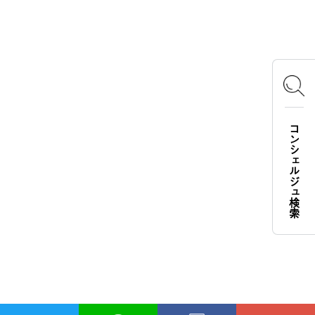
OFFICIAL SNS
Instagram
X
Facebook
YouTube
TikTok
コンシェルジュ検索
LOGOS FAMILY APP
iOS
Android
English