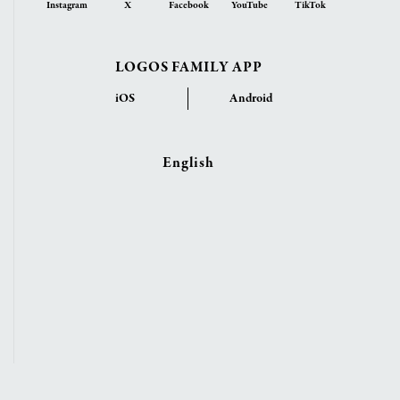
Instagram
X
Facebook
YouTube
TikTok
LOGOS FAMILY APP
iOS
Android
English