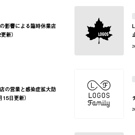
 地震の影響による臨時休業店
2更新）
2
 福岡店の営業と感染症拡大防
月15日更新）
2